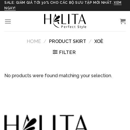
Skip
SALE: GIẢM GIÁ TỚI 30% CHO CÁC BỘ SƯU TẬP MỚI NHẤT.
XEM
NGAY!
to
content
HOME
/
PRODUCT SKIRT
/
XOÈ
FILTER
No products were found matching your selection.