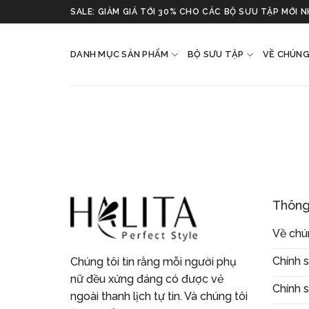
Skip
SALE: GIẢM GIÁ TỚI 30% CHO CÁC BỘ SƯU TẬP MỚI 
to
content
DANH MỤC SẢN PHẨM
BỘ SƯU TẬP
VỀ CHÚNG
Thông
Về chú
Chính 
Chúng tôi tin rằng mỗi người phụ
nữ đều xứng đáng có được vẻ
Chính 
ngoài thanh lịch tự tin. Và chúng tôi