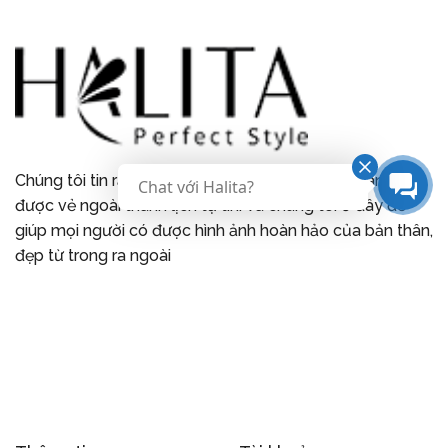
Chúng tôi tin rằng mỗi người phụ nữ đều xứng đáng có
Chat với Halita?
được vẻ ngoài thanh lịch tự tin. Và chúng tôi ở đây để
giúp mọi người có được hình ảnh hoàn hảo của bản thân,
đẹp từ trong ra ngoài