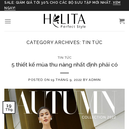
Skip
SALE: GIẢM GIÁ TỚI 30% CHO CÁC BỘ SƯU TẬP MỚI NHẤT.
XEM
NGAY!
to
content
CATEGORY ARCHIVES:
TIN TỨC
TIN TỨC
5 thiết kế mùa thu nàng nhất định phải có
POSTED ON
19 THÁNG 9, 2022
BY
ADMIN
19
Th9