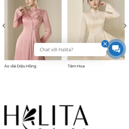
Chat với Halita?
Áo dài Diệu Hồng
Tâm Hoa