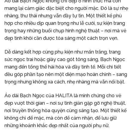
Áo dài Bạch Ngọc không chỉ đẹp ở hình thức mà còn
mang lại cảm giác đặc biệt cho người mặc. Đó là sự nhẹ
nhàng, thư thái nhưng vẫn đầy tự tin. Một thiết kế phù
hợp cho nhiều dịp quan trọng như lễ cưới, sự kiện trang
trọng hay những buổi chụp hình nghệ thuật – nơi mà vẻ
đẹp tinh khôi cần được tỏa sáng một cách trọn vẹn.
Dễ dàng kết hợp cùng phụ kiện như mấn trắng, trang
sức ngọc trai hoặc giày cao gót tông sáng, Bạch Ngọc
mang đến tổng thể hài hòa và đầy tinh tế. Mỗi chi tiết
đều góp phần tạo nên một diện mạo hoàn chỉnh – sang
trọng nhưng không xa cách, nhẹ nhàng mà vẫn nổi bật.
Áo dài Bạch Ngọc của HALITA là minh chứng cho vẻ
đẹp vượt thời gian – nơi sự tinh giản gặp gỡ nghệ thuật,
nơi truyền thống hòa quyện cùng sáng tạo. Một thiết kế
không chỉ để mặc, mà còn để cảm nhận, để lưu giữ
những khoảnh khắc đẹp nhất của người phụ nữ.