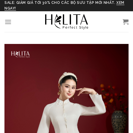
Skip
SALE: GIẢM GIÁ TỚI 30% CHO CÁC BỘ SƯU TẬP MỚI NHẤT.
XEM
NGAY!
to
content