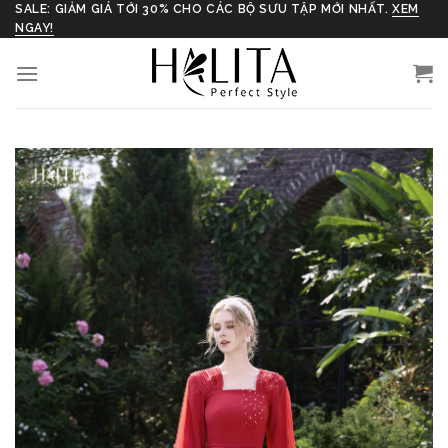
Skip
SALE: GIẢM GIÁ TỚI 30% CHO CÁC BỘ SƯU TẬP MỚI NHẤT.
XEM
NGAY!
to
content