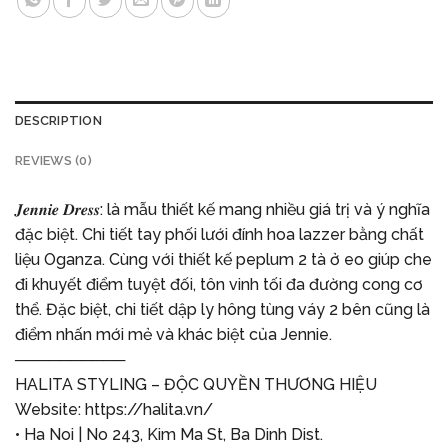
DESCRIPTION
REVIEWS (0)
𝑱𝒆𝒏𝒏𝒊𝒆 𝑫𝒓𝒆𝒔𝒔: là mẫu thiết kế mang nhiều giá trị và ý nghĩa
đặc biệt. Chi tiết tay phối lưới đính hoa lazzer bằng chất
liệu Oganza. Cùng với thiết kế peplum 2 tà ở eo giúp che
đi khuyết điểm tuyệt đối, tôn vinh tối đa đường cong cơ
thể. Đặc biệt, chi tiết dập ly hông tùng váy 2 bên cũng là
điểm nhấn mới mẻ và khác biệt của Jennie.
──────────
HALITA STYLING – ĐỘC QUYỀN THƯƠNG HIỆU
Website:
https://halita.vn/
• Ha Noi | No 243, Kim Ma St, Ba Dinh Dist.