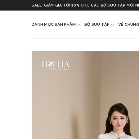
Skip
SALE: GIẢM GIÁ TỚI 30% CHO CÁC BỘ SƯU TẬP MỚI 
to
content
DANH MỤC SẢN PHẨM
BỘ SƯU TẬP
VỀ CHÚNG