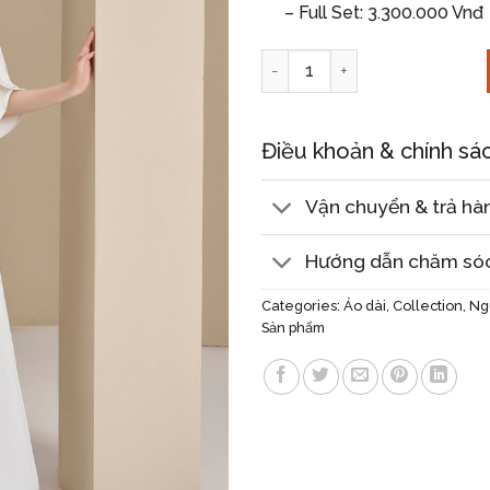
– Full Set: 3.300.000 Vnđ
Linh Hoa quantity
Điều khoản & chính sá
Vận chuyển & trả hà
Hướng dẫn chăm só
Categories:
Áo dài
,
Collection
,
Ng
Sản phẩm