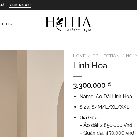
NHẤT.
XEM NGAY!
 TÔI
HOME
/
COLLECTION
/
NGUY
Linh Hoa
3.300.000
₫
Name: Áo Dài Linh Hoa
Size: S/M/L/XL/XXL
Giá Gốc
– Áo dài: 2.850.000 Vnđ
– Quần dài: 450.000 Vnđ