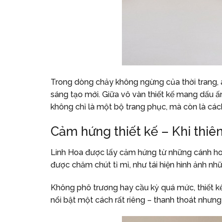
Trong dòng chảy không ngừng của thời trang, á
sáng tạo mới. Giữa vô vàn thiết kế mang dấu ấ
không chỉ là một bộ trang phục, mà còn là các
Cảm hứng thiết kế – Khi thiê
Linh Hoa được lấy cảm hứng từ những cánh hoa
được chăm chút tỉ mỉ, như tái hiện hình ảnh n
Không phô trương hay cầu kỳ quá mức, thiết kế 
nổi bật một cách rất riêng – thanh thoát nhưn