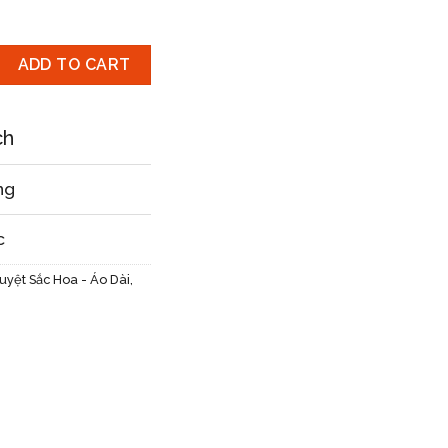
ADD TO CART
ch
ng
c
uyệt Sắc Hoa - Áo Dài
,