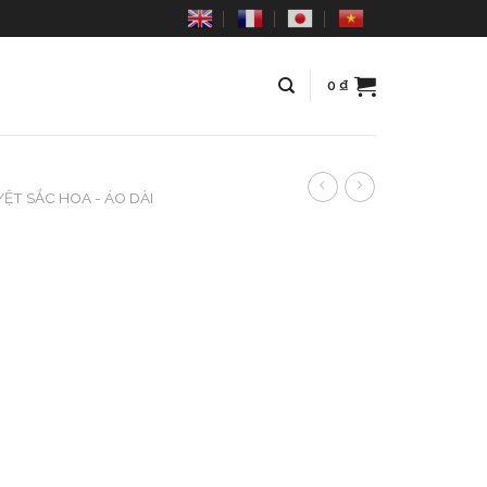
0
₫
ỆT SẮC HOA - ÁO DÀI