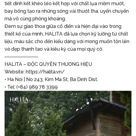
tiết đính kết khéo léo kết hợp với chất lụa mềm mướt,
bay bổng tạo ra những sóng vải thướt tha, uyển chuyển
mà vô cùng phóng khoáng.
Đem sự giao thoa giữa cổ điển và hiện đại vào trong
thiết kế của mình, HALITA đã lựa chọn kỹ lưỡng từ chất
liệu, màu sắc cho đến kiểu dáng với mong muốn tôn lên
vẻ đẹp thanh tao và kiêu kỳ của mọi quý cô.
──────────
HALITA – ĐỘC QUYỀN THƯƠNG HIỆU
Website:
https://halita.vn/
• Ha Noi | No 243, Kim Ma St, Ba Dinh Dist.
• Tel: (+84) 989 78 3399