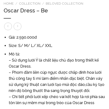
HOME
/
COLLECTION
/
BELOVED COLLECTION
Oscar Dress – Be
Giá: 2.590.000đ
Size: S/ M/ L/ XL/ XXL
Mô tả:
– Sử dụng lưới Ý là chất liệu chủ đạo trong thiết kế
Oscar Dress.
– Phom đầm liền cúp ngực được chắp đính hoa lưới
thủ công tay tỉ mỉ làm điểm nhấn đặc biệt. Chân váy
sử dụng kỹ thuật can lưới tạo múi độc đáo,cầu kỳ tạo
nên độ bồng thướt tha sang trọng thuyệt đối.
– Chi tiết phối lưới xếp chéo vai kết hợp tà rơi phía sau
tôn lên sự mềm mại trong trẻo của Oscar Dress