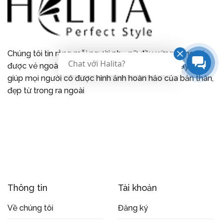
Chúng tôi tin rằng mỗi người phụ nữ đều xứng đáng có
Chat với Halita?
được vẻ ngoài thanh lịch tự tin. Và chúng tôi ở đây để
giúp mọi người có được hình ảnh hoàn hảo của bản thân,
đẹp từ trong ra ngoài
Thông tin
Tài khoản
Về chúng tôi
Đăng ký