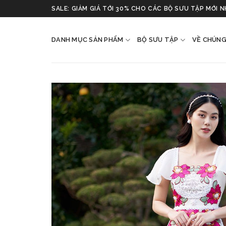
Skip
SALE: GIẢM GIÁ TỚI 30% CHO CÁC BỘ SƯU TẬP MỚI 
to
content
DANH MỤC SẢN PHẨM
BỘ SƯU TẬP
VỀ CHÚNG