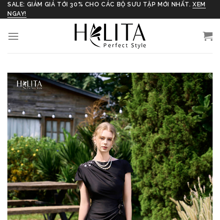
Skip
SALE: GIẢM GIÁ TỚI 30% CHO CÁC BỘ SƯU TẬP MỚI NHẤT.
XEM
NGAY!
to
content