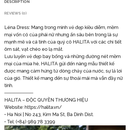
DESCRIPTION
REVIEWS (0)
Léna Dress: Mang trong mình vẻ đẹp kiều diễm, mềm
mại vốn có của phái nữ nhưng ẩn sâu bên trong là sự
mạnh mẽ và cá tính của quý cô HALITA với các chi tiết
ôm sát, vạt chéo eo lạ mắt.
Lưu luyến vẻ đẹp bay bổng và những đường nét mềm
mại của mùa hè, HALITA gửi đến nàng mẫu thiết kế
được mang cảm hứng từ dòng chảy của nước, sự lả lơi
của gió. Thiết kế mang đến sự thoải mái mà vẫn đầy nữ
tính.
─────────
HALITA – ĐỘC QUYỀN THƯƠNG HIỆU
Website:
https://halita.vn/
• Ha Noi | No 243, Kim Ma St, Ba Dinh Dist.
• Tel: (+84) 989 78 3399